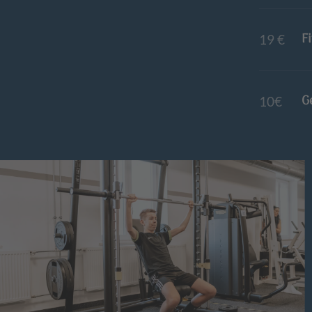
F
19 €
G
10€