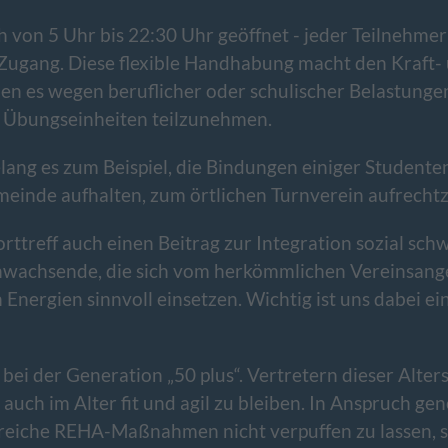
ich von 5 Uhr bis 22:30 Uhr geöffnet - jeder Teilneh
Zugang. Diese flexible Handhabung macht den Kraft-
nen es wegen beruflicher oder schulischer Belastungen
n Übungseinheiten teilzunehmen.
lang es zum Beispiel, die Bindungen einiger Studenten
meinde aufhalten, zum örtlichen Turnverein aufrecht
porttreff auch einen Beitrag zur Integration sozial sc
wachsende, die sich vom herkömmlichen Vereinsang
n Energien sinnvoll einsetzen. Wichtig ist uns dabei 
bei der Generation „50 plus“. Vertretern dieser Alte
 auch im Alter fit und agil zu bleiben. In Anspruch 
reiche REHA-Maßnahmen nicht verpuffen zu lassen, s