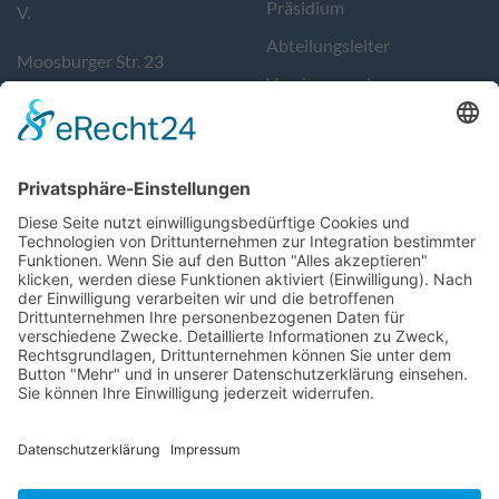
Präsidium
V.
Abteilungsleiter
Moosburger Str. 23
Vereinsausschuss
84076 Pfeffenhausen
Kontakt
Tel. 08782/9783400
Sportstätten
info@tvpfeffenhausen.de
Geschäftszeiten:
Donnerstag von 17-19 Uhr.
Support
Follow Us
Impressum
turnverein_pfeffenhause
Datenschutz
tvpfeffenhausen
Login
@turnvereinpfeffenhaus
turnverein-