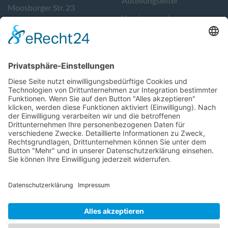
Abteilungsleiter
Moosburger Str. 23
Vereinsausschuss
84076 Pfeffenhausen
Kontakt
Tel. 08782/9783400
Sportstätten
info@tvpfeffenhausen.de
Geschäftszeiten:
Donnerstag von 17-19 Uhr.
Support
Follow Us
Impressum
turnverein_pfeffenhause
Datenschutz
tvpfeffenhausen
Login
@turnvereinpfeffenhaus
turnverein-
pfeffenhausen