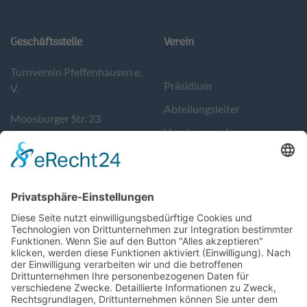
Geschäftsstelle
Verein
Turnverein Pfeffenhausen e.
Präsidium
V.
Abteilungsleiter
Moosburger Str. 23
Vereinsausschuss
84076 Pfeffenhausen
Kontakt
Tel. 08782/9783400
Sportstätten
info@tvpfeffenhausen.de
Geschäftszeiten:
Donnerstag von 17-19 Uhr.
Support
Follow Us