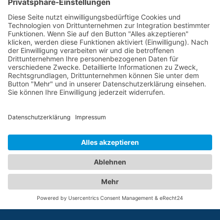
Bewegungsparcour
Pfeffenhausen‘s eigenständiges
Freilufttraining
Wir zeigen dir, welche Möglichkeiten
der Bewegungsparcour am
Pfeffenhausener Verschönerungspark
bietet.