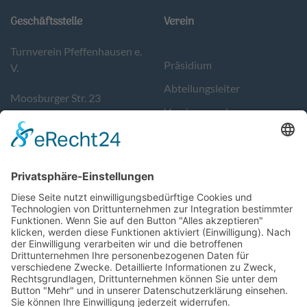
Geschäftsstelle
Verein
Turnverein Pfeffenhausen e.
Präsidium
V.
Abteilungsleiter
Moosburger Str. 23
Vereinsausschuss
84076 Pfeffenhausen
Kontakt
Tel. 08782/9783400
Sportstätten
info@tvpfeffenhausen.de
Geschäftszeiten:
Donnerstag von 17-19 Uhr.
Support
Follow Us
Impressum
turnverein_pfeffenhause