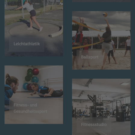
Leichtathletik
Ballsport
Fitness- und
Gesundheitssport
Fitnessstudio
Rehasport