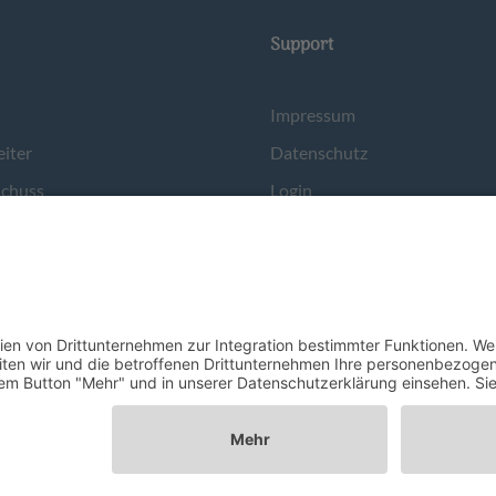
Support
Impressum
eiter
Datenschutz
schuss
Login
n
©
2026
Turnverein Pfeffenhausen e. V.
Maßgeschneidert von der
Gestaltungsbude GmbH
.