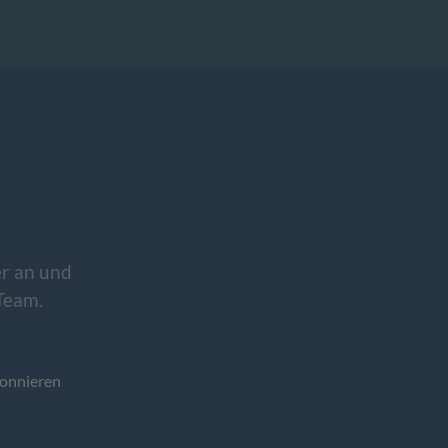
r an und
Team.
onnieren