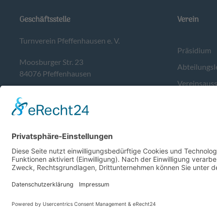
Geschäftsstelle
Verein
Turnverein Pfeffenhausen e. V.
Präsidium
Moosburger Str. 23
Abteilungsl
84076 Pfeffenhausen
Vereinsaus
Tel. 08782/9783400
Kontakt
info@tvpfeffenhausen.de
Sportstätte
Geschäftszeiten:
Donnerstag von 17-19 Uhr.