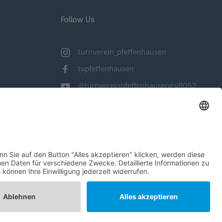
Follow Us
turnverein_pfeffenhausen
tvpfeffenhausen
@turnvereinpfeffenhausene.v8052
turnverein-pfeffenhausen