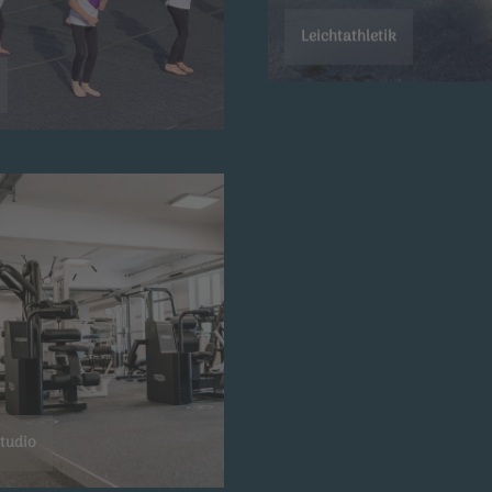
Leichtathletik
Rehasport
studio