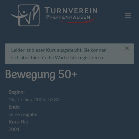
Zum Hauptinhalt springen
×
info
Leider ist dieser Kurs ausgebucht. Sie können
sich aber hier für die Warteliste registrieren.
Bewegung 50+
Beginn:
Mi., 17. Sep. 2025, 16:30
Ende:
keine Angabe
Kurs-Nr.:
2001