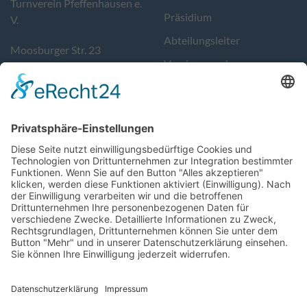
Turnverein Pfeffenhausen e.
Präsidium
V.
Abteilungsleiter
Moosburger Str. 23
Vereinsausschuss
84076 Pfeffenhausen
Kontakt
Tel. 08782/9783400
Sportstätten
info@tvpfeffenhausen.de
Geschäftszeiten:
Donnerstag von 17-19 Uhr.
Support
Follow Us
Impressum
turnverein_pfeffenhause
Datenschutz
tvpfeffenhausen
Login
@turnvereinpfeffenhaus